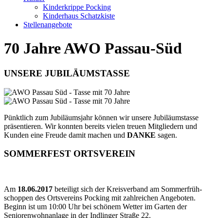
Kinderkrippe Pocking
Kinderhaus Schatzkiste
Stellenangebote
70 Jahre AWO Passau-Süd
UNSERE JUBILÄUMSTASSE
Pünktlich zum Jubiläumsjahr können wir unsere Jubiläumstasse
präsentieren. Wir konnten bereits vielen treuen Mit­glie­dern und
Kunden eine Freude damit machen und
DANKE
sagen.
SOMMERFEST ORTSVEREIN
Am
18.06.2017
beteiligt sich der Kreis­ver­band am Sommer­früh­
schoppen des Orts­vereins Pocking mit zahl­reichen Ange­boten.
Beginn ist um 10:00 Uhr bei schönem Wetter im Garten der
Senioren­wohnanlage in der Indlinger Straße 22.