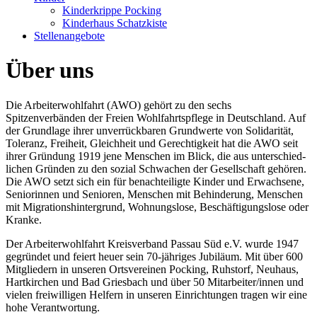
Kinderkrippe Pocking
Kinderhaus Schatzkiste
Stellenangebote
Über uns
Die Arbeiterwohlfahrt (AWO) gehört zu den sechs
Spitzenverbänden der Freien Wohl­fahrts­pflege in Deutsch­land. Auf
der Grund­lage ihrer unver­rück­baren Grund­werte von Solidarität,
Toleranz, Freiheit, Gleichheit und Gerechtigkeit hat die AWO seit
ihrer Grün­dung 1919 jene Menschen im Blick, die aus un­ter­schied­
lichen Grün­den zu den sozial Schwachen der Gesell­schaft gehören.
Die AWO setzt sich ein für benachteiligte Kinder und Erwachsene,
Senio­rin­nen und Se­nio­ren, Men­schen mit Be­hin­derung, Men­schen
mit Migrations­hintergrund, Woh­nungs­lose, Be­schäfti­gungs­lose oder
Kranke.
Der Arbeiterwohlfahrt Kreisverband Passau Süd e.V. wurde 1947
gegründet und feiert heuer sein 70-jähriges Jubi­läum. Mit über 600
Mitgliedern in unseren Ortsvereinen Pocking, Ruh­storf, Neu­haus,
Hart­kirchen und Bad Griesbach und über 50 Mitar­bei­ter/​innen und
vielen frei­willigen Hel­fern in unseren Ein­rich­tungen tragen wir eine
hohe Verant­wor­tung.