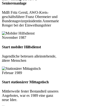
Seniorenanlage
MdB Fritz Gerstl, AWO-Kreis­
geschäfts­führer Franz Obermeier und
Bundes­tags­vize­präsidentin Annemarie
Renger bei der Ein­weihungs­feier
November 1987
Start mobiler Hilfsdienst
Jugendliche betreuen allein­stehende,
ältere Menschen
Februar 1989
Start stationärer Mittagstisch
Mittlerweile fester Be­stand­teil unseres
An­gebotes, war es 1989 eine ganz
neue Idee.