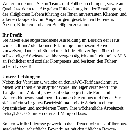
Weiterhin nehmen Sie an Team- und Fallbesprechungen, sowie an
Qualitäts­zirkeln teil. Sie geben Hilfestellung bei der Bewältigung
der alltäglichen Lebens­führung der Ihnen anvertrauten Klienten und
arbeiten kooperativ mit Angehörigen, gesetzlichen Betreuern,
Ärzten, Kliniken und allen Beteiligten zusammen.
Ihr Profil:
Sie haben eine abgeschlossene Aus­bil­dung im Bereich der Haus­
wirtschaft und/oder können Erfahrungen in diesem Bereich
vorweisen, dann sind Sie bei uns richtig. Sie verfügen über eine
selbständige Arbeitsweise, überzeugen täglich durch ein hohes Maß
an fachlicher und sozialer Kom­pe­tenz und besitzen den Führer­
schein Klasse B.
Unsere Leistungen:
Neben der Vergütung, welche an den AWO-Tarif angelehnt ist,
bieten wir Ihnen eine anspruchsvolle und eigenverantwortliche
Tätigkeit mit Zukunft, sowie arbeit­geber­gestützte Fort- und
Weiterbildungs­maßnahmen. Kommen Sie zu uns und freuen Sie
sich auf ein sehr gutes Betriebsklima und die Arbeit in einem
dynamischen und motivierten Team. Ihre wöchentliche Arbeitszeit
beträgt 20-30 Stunden oder auf Minijob Basis.
Sollten wir Ihr Interesse geweckt ha­ben, freuen wir uns auf Ihre aus­
sage­kräftige, schriftliche Bewer­bung mit den üblichen Bewer­