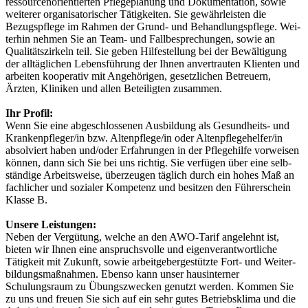
ressour­cenorien­tierten Pflegeplanung und Dokumentation, sowie
weiterer organisatorischer Tätigkeiten. Sie gewährleisten die
Bezugspflege im Rahmen der Grund- und Behandlungs­pflege. Wei­
terhin nehmen Sie an Team- und Fallbesprechungen, sowie an
Qualitätszirkeln teil. Sie geben Hilfe­stellung bei der Bewältigung
der all­täglichen Lebensführung der Ihnen an­ver­trauten Klienten und
arbeiten kooperativ mit Angehörigen, gesetz­lichen Betreuern,
Ärzten, Kliniken und allen Beteiligten zusammen.
Ihr Profil:
Wenn Sie eine abgeschlossenen Ausbildung als Gesundheits- und
Kranken­pfleger/in bzw. Altenpflege/in oder Altenpflegehelfer/in
absolviert haben und/oder Erfahrungen in der Pflegehilfe vorweisen
können, dann sich Sie bei uns richtig. Sie verfügen über eine selb­
ständige Arbeitsweise, überzeugen täglich durch ein hohes Maß an
fachlicher und sozialer Kom­petenz und besitzen den Führer­schein
Klasse B.
Unsere Leistungen:
Neben der Vergütung, welche an den AWO-Tarif angelehnt ist,
bieten wir Ihnen eine anspruchsvolle und eigenverantwortliche
Tätigkeit mit Zukunft, sowie arbeitgeber­gestützte Fort- und Weiter­
bildungs­maßnahmen. Ebenso kann unser hausinterner
Schulungsraum zu Übungszwecken genutzt werden. Kommen Sie
zu uns und freuen Sie sich auf ein sehr gutes Betriebs­klima und die