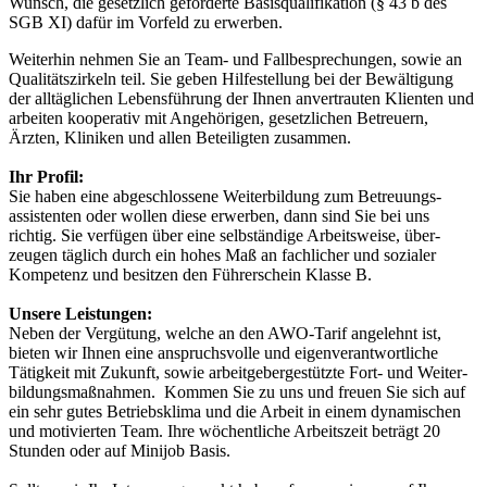
Wunsch, die gesetzlich geforderte Basisqualifikation (§ 43 b des
SGB XI) dafür im Vorfeld zu erwerben.
Weiterhin nehmen Sie an Team- und Fallbesprechungen, sowie an
Qualitäts­zirkeln teil. Sie geben Hilfestellung bei der Bewältigung
der alltäglichen Le­bens­führung der Ihnen anvertrauten Klienten und
arbeiten kooperativ mit Angehörigen, gesetzlichen Betreu­ern,
Ärzten, Kliniken und allen Beteiligten zusammen.
Ihr Profil:
Sie haben eine abgeschlossene Weiter­bildung zum Betreuungs­
assistenten oder wollen diese erwerben, dann sind Sie bei uns
richtig. Sie verfügen über eine selbständige Arbeitsweise, über­
zeugen täglich durch ein hohes Maß an fachlicher und sozialer
Kompetenz und besitzen den Führer­schein Klasse B.
Unsere Leistungen:
Neben der Vergütung, welche an den AWO-Tarif angelehnt ist,
bieten wir Ihnen eine anspruchsvolle und eigen­verantwortliche
Tätigkeit mit Zukunft, sowie arbeit­geber­gestützte Fort- und Weiter­
bildungs­maßnahmen. Kommen Sie zu uns und freuen Sie sich auf
ein sehr gutes Betriebsklima und die Arbeit in einem dynamischen
und motivierten Team. Ihre wöchentliche Arbeitszeit beträgt 20
Stunden oder auf Minijob Basis.