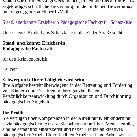
Sollten wir Ihr Interesse geweckt ha­ben, freuen wir uns auf Ihre aus­
sage­kräftige, schriftliche Bewer­bung mit den üblichen Bewer­bungs­
unterlagen, gerne auch per E-Mail.
Staatl. anerkannte Erzieher/in Pädagogische Fachkraft - Schatzkiste
Unser neues Kinderhaus Schatzkiste in der Zeller Straße sucht:
Staatl. anerkannte Erzieher/in
Pädagogische Fachkraft
für den Krippenbereich
Teilzeit
Schwerpunkt Ihrer Tätigkeit wird sein:
Ihre Aufgabe besteht überwiegend in der Betreuung und Förderung
von Kindern unter 3 Jahren in ihrer ganzheitlichen
Persönlichkeitsentwicklung durch Organisation und Durchführung
pädagogischer Angebote.
Ihr Profil:
Sie verfügen über Kompetenzen in der Arbeit mit Kleinkindern mit
sozialpädagogischem Ansatz. Sie haben ein positives Menschenbild,
sind belastbar und einsatzbereit und haben Freude an kreativer,
pädagogischer Arbeit. Einer flexiblen Arbeitszeit und Arbeitsweise,