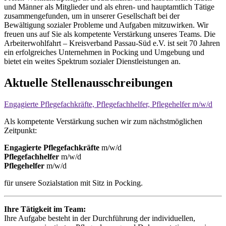
und Männer als Mitglieder und als ehren- und haupt­amtlich Tätige
zusam­men­gefunden, um in unserer Gesellschaft bei der
Bewältigung sozialer Probleme und Aufgaben mitzuwirken. Wir
freuen uns auf Sie als kompetente Ver­stärkung unseres Teams. Die
Arbeiterwohlfahrt – Kreisverband Passau-Süd e.V. ist seit 70 Jahren
ein erfolgreiches Unter­nehmen in Pocking und Um­gebung und
bietet ein weites Spektrum sozialer Dienstleistungen an.
Aktuelle Stellenausschreibungen
Engagierte Pflegefachkräfte, Pflegefachhelfer, Pflegehelfer m/w/d
Als kompetente Verstärkung suchen wir zum nächstmöglichen
Zeitpunkt:
Engagierte Pflegefachkräfte
m/w/d
Pflegefachhelfer
m/w/d
Pflegehelfer
m/w/d
für unsere Sozialstation mit Sitz in Pocking.
Ihre Tätigkeit im Team:
Ihre Aufgabe besteht in der Durch­führung der individuellen,